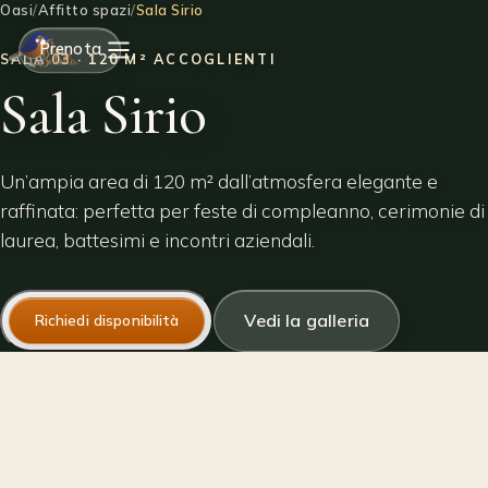
Oasi
/
Affitto spazi
/
Sala Sirio
Prenota
SALA 03 · 120 M² ACCOGLIENTI
Sala Sirio
Home
Un’ampia area di 120 m² dall’atmosfera elegante e
L’Oasi
raffinata: perfetta per feste di compleanno, cerimonie di
laurea, battesimi e incontri aziendali.
Affitto spazi
Vedi la galleria
Richiedi disponibilità
Alloggi
Corsi