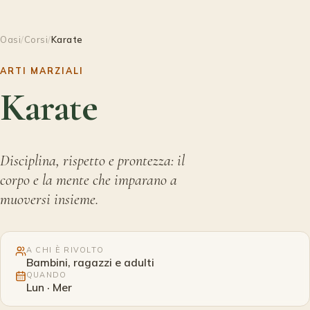
Fattorie didattiche
Oasi
/
Corsi
/
Karate
ARTI MARZIALI
Contatti
Karate
Disciplina, rispetto e prontezza: il
corpo e la mente che imparano a
muoversi insieme.
A CHI È RIVOLTO
Bambini, ragazzi e adulti
QUANDO
Lun · Mer