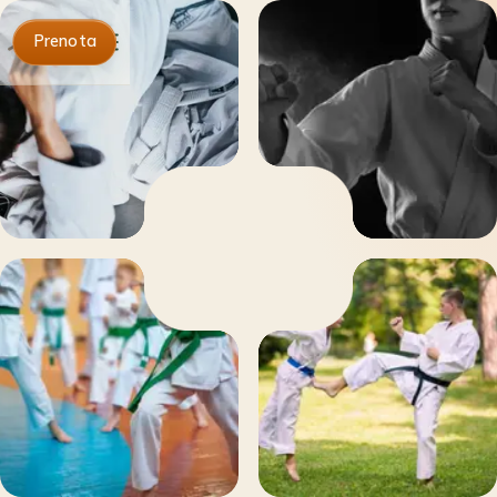
Prenota
Home
L’Oasi
Affitto spazi
Alloggi
Corsi